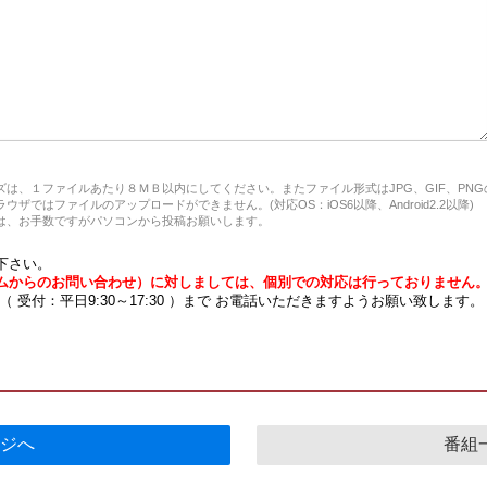
は、１ファイルあたり８ＭＢ以内にしてください。またファイル形式はJPG、GIF、PN
ザではファイルのアップロードができません。(対応OS：iOS6以降、Android2.2以降)
、お手数ですがパソコンから投稿お願いします。
下さい。
ムからのお問い合わせ）に対しましては、個別での対応は行っておりません
7 （ 受付：平日9:30～17:30 ）まで お電話いただきますようお願い致します。
ジへ
番組