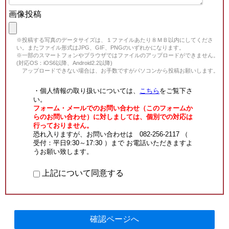
画像投稿
※投稿する写真のデータサイズは、１ファイルあたり８ＭＢ以内にしてくださ
い。またファイル形式はJPG、GIF、PNGのいずれかになります。
※一部のスマートフォンやブラウザではファイルのアップロードができません。
(対応OS：iOS6以降、Android2.2以降)
アップロードできない場合は、お手数ですがパソコンから投稿お願いします。
・個人情報の取り扱いについては、
こちら
をご覧下さ
い。
フォーム・メールでのお問い合わせ（このフォームか
らのお問い合わせ）に対しましては、個別での対応は
行っておりません。
恐れ入りますが、お問い合わせは 082-256-2117 （
受付：平日9:30～17:30 ）まで お電話いただきますよ
うお願い致します。
上記について同意する
確認ページへ