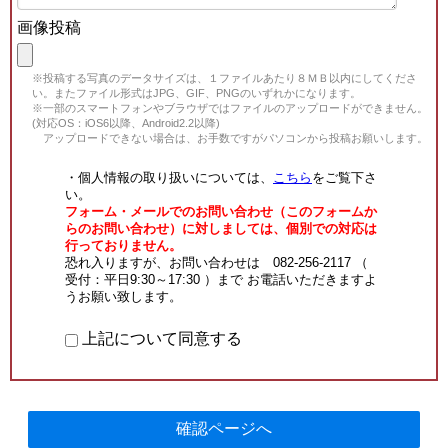
画像投稿
※投稿する写真のデータサイズは、１ファイルあたり８ＭＢ以内にしてくださ
い。またファイル形式はJPG、GIF、PNGのいずれかになります。
※一部のスマートフォンやブラウザではファイルのアップロードができません。
(対応OS：iOS6以降、Android2.2以降)
アップロードできない場合は、お手数ですがパソコンから投稿お願いします。
・個人情報の取り扱いについては、
こちら
をご覧下さ
い。
フォーム・メールでのお問い合わせ（このフォームか
らのお問い合わせ）に対しましては、個別での対応は
行っておりません。
恐れ入りますが、お問い合わせは 082-256-2117 （
受付：平日9:30～17:30 ）まで お電話いただきますよ
うお願い致します。
上記について同意する
確認ページへ