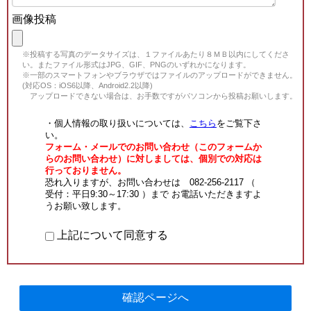
画像投稿
※投稿する写真のデータサイズは、１ファイルあたり８ＭＢ以内にしてくださ
い。またファイル形式はJPG、GIF、PNGのいずれかになります。
※一部のスマートフォンやブラウザではファイルのアップロードができません。
(対応OS：iOS6以降、Android2.2以降)
アップロードできない場合は、お手数ですがパソコンから投稿お願いします。
・個人情報の取り扱いについては、
こちら
をご覧下さ
い。
フォーム・メールでのお問い合わせ（このフォームか
らのお問い合わせ）に対しましては、個別での対応は
行っておりません。
恐れ入りますが、お問い合わせは 082-256-2117 （
受付：平日9:30～17:30 ）まで お電話いただきますよ
うお願い致します。
上記について同意する
確認ページへ