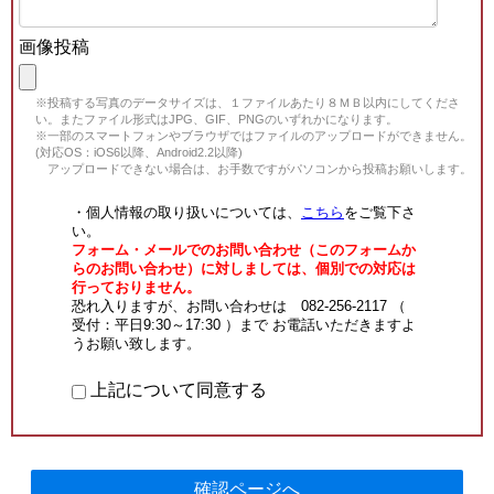
画像投稿
※投稿する写真のデータサイズは、１ファイルあたり８ＭＢ以内にしてくださ
い。またファイル形式はJPG、GIF、PNGのいずれかになります。
※一部のスマートフォンやブラウザではファイルのアップロードができません。
(対応OS：iOS6以降、Android2.2以降)
アップロードできない場合は、お手数ですがパソコンから投稿お願いします。
・個人情報の取り扱いについては、
こちら
をご覧下さ
い。
フォーム・メールでのお問い合わせ（このフォームか
らのお問い合わせ）に対しましては、個別での対応は
行っておりません。
恐れ入りますが、お問い合わせは 082-256-2117 （
受付：平日9:30～17:30 ）まで お電話いただきますよ
うお願い致します。
上記について同意する
確認ページへ