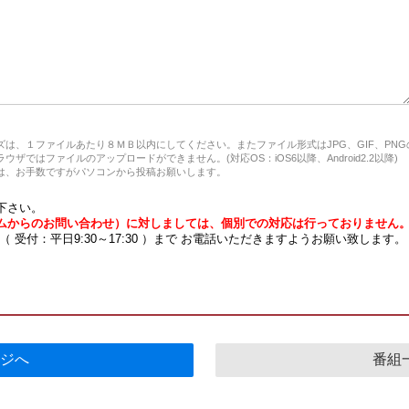
は、１ファイルあたり８ＭＢ以内にしてください。またファイル形式はJPG、GIF、PN
ザではファイルのアップロードができません。(対応OS：iOS6以降、Android2.2以降)
、お手数ですがパソコンから投稿お願いします。
下さい。
ムからのお問い合わせ）に対しましては、個別での対応は行っておりません
7 （ 受付：平日9:30～17:30 ）まで お電話いただきますようお願い致します。
ジへ
番組