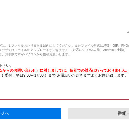
は、１ファイルあたり８ＭＢ以内にしてください。またファイル形式はJPG、GIF、PN
ザではファイルのアップロードができません。(対応OS：iOS6以降、Android2.2以降)
、お手数ですがパソコンから投稿お願いします。
下さい。
ムからのお問い合わせ）に対しましては、個別での対応は行っておりません
7 （ 受付：平日9:30～17:30 ）まで お電話いただきますようお願い致します。
ジへ
番組