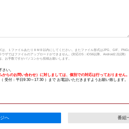
は、１ファイルあたり８ＭＢ以内にしてください。またファイル形式はJPG、GIF、PN
ザではファイルのアップロードができません。(対応OS：iOS6以降、Android2.2以降)
、お手数ですがパソコンから投稿お願いします。
下さい。
ムからのお問い合わせ）に対しましては、個別での対応は行っておりません
7 （ 受付：平日9:30～17:30 ）まで お電話いただきますようお願い致します。
ジへ
番組