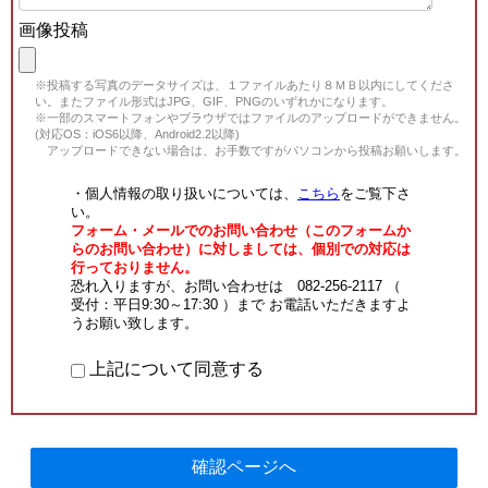
画像投稿
※投稿する写真のデータサイズは、１ファイルあたり８ＭＢ以内にしてくださ
い。またファイル形式はJPG、GIF、PNGのいずれかになります。
※一部のスマートフォンやブラウザではファイルのアップロードができません。
(対応OS：iOS6以降、Android2.2以降)
アップロードできない場合は、お手数ですがパソコンから投稿お願いします。
・個人情報の取り扱いについては、
こちら
をご覧下さ
い。
フォーム・メールでのお問い合わせ（このフォームか
らのお問い合わせ）に対しましては、個別での対応は
行っておりません。
恐れ入りますが、お問い合わせは 082-256-2117 （
受付：平日9:30～17:30 ）まで お電話いただきますよ
うお願い致します。
上記について同意する
確認ページへ