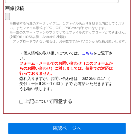
画像投稿
※投稿する写真のデータサイズは、１ファイルあたり８ＭＢ以内にしてくださ
い。またファイル形式はJPG、GIF、PNGのいずれかになります。
※一部のスマートフォンやブラウザではファイルのアップロードができません。
(対応OS：iOS6以降、Android2.2以降)
アップロードできない場合は、お手数ですがパソコンから投稿お願いします。
・個人情報の取り扱いについては、
こちら
をご覧下さ
い。
フォーム・メールでのお問い合わせ（このフォームか
らのお問い合わせ）に対しましては、個別での対応は
行っておりません。
恐れ入りますが、お問い合わせは 082-256-2117 （
受付：平日9:30～17:30 ）まで お電話いただきますよ
うお願い致します。
上記について同意する
確認ページへ