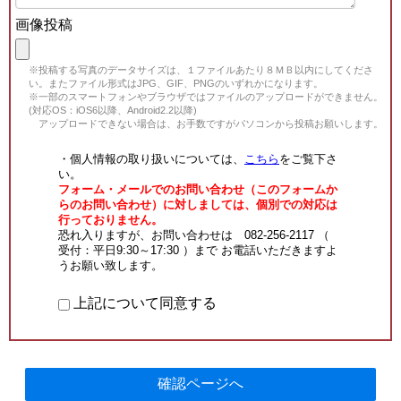
画像投稿
※投稿する写真のデータサイズは、１ファイルあたり８ＭＢ以内にしてくださ
い。またファイル形式はJPG、GIF、PNGのいずれかになります。
※一部のスマートフォンやブラウザではファイルのアップロードができません。
(対応OS：iOS6以降、Android2.2以降)
アップロードできない場合は、お手数ですがパソコンから投稿お願いします。
・個人情報の取り扱いについては、
こちら
をご覧下さ
い。
フォーム・メールでのお問い合わせ（このフォームか
らのお問い合わせ）に対しましては、個別での対応は
行っておりません。
恐れ入りますが、お問い合わせは 082-256-2117 （
受付：平日9:30～17:30 ）まで お電話いただきますよ
うお願い致します。
上記について同意する
確認ページへ