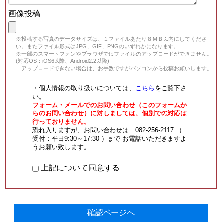
画像投稿
※投稿する写真のデータサイズは、１ファイルあたり８ＭＢ以内にしてくださ
い。またファイル形式はJPG、GIF、PNGのいずれかになります。
※一部のスマートフォンやブラウザではファイルのアップロードができません。
(対応OS：iOS6以降、Android2.2以降)
アップロードできない場合は、お手数ですがパソコンから投稿お願いします。
・個人情報の取り扱いについては、
こちら
をご覧下さ
い。
フォーム・メールでのお問い合わせ（このフォームか
らのお問い合わせ）に対しましては、個別での対応は
行っておりません。
恐れ入りますが、お問い合わせは 082-256-2117 （
受付：平日9:30～17:30 ）まで お電話いただきますよ
うお願い致します。
上記について同意する
確認ページへ