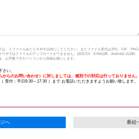
は、１ファイルあたり８ＭＢ以内にしてください。またファイル形式はJPG、GIF、PN
ザではファイルのアップロードができません。(対応OS：iOS6以降、Android2.2以降)
、お手数ですがパソコンから投稿お願いします。
下さい。
ムからのお問い合わせ）に対しましては、個別での対応は行っておりません
7 （ 受付：平日9:30～17:30 ）まで お電話いただきますようお願い致します。
ジへ
番組