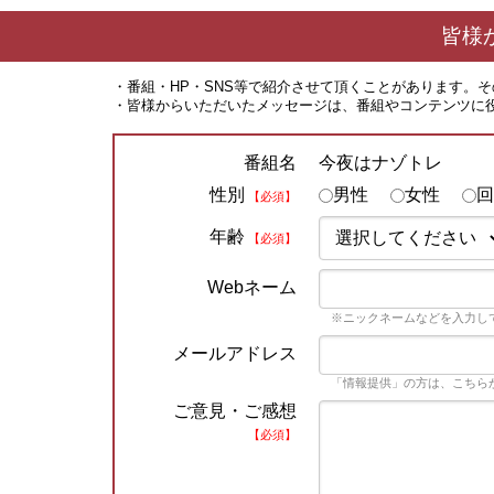
皆様
・番組・HP・SNS等で紹介させて頂くことがあります。
・皆様からいただいたメッセージは、番組やコンテンツに
今夜はナゾトレ
番組名
性別
男性
女性
回
【必須】
年齢
【必須】
Webネーム
※ニックネームなどを入力し
メールアドレス
「情報提供」の方は、こちら
ご意見・ご感想
【必須】