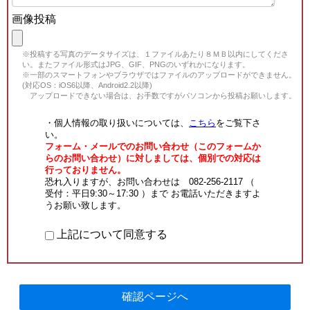
画像投稿
※投稿する写真のデータサイズは、１ファイルあたり８ＭＢ以内にしてくださ
い。またファイル形式はJPG、GIF、PNGのいずれかになります。
※一部のスマートフォンやブラウザではファイルのアップロードができません。
(対応OS：iOS6以降、Android2.2以降)
アップロードできない場合は、お手数ですがパソコンから投稿お願いします。
・個人情報の取り扱いについては、
こちら
をご覧下さ
い。
フォーム・メールでのお問い合わせ（このフォームか
らのお問い合わせ）に対しましては、個別での対応は
行っておりません。
恐れ入りますが、お問い合わせは 082-256-2117 （
受付：平日9:30～17:30 ）まで お電話いただきますよ
うお願い致します。
上記について同意する
確認ページへ