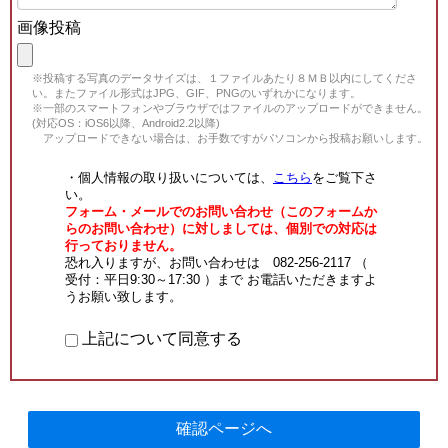
画像投稿
※投稿する写真のデータサイズは、１ファイルあたり８ＭＢ以内にしてくださ
い。またファイル形式はJPG、GIF、PNGのいずれかになります。
※一部のスマートフォンやブラウザではファイルのアップロードができません。
(対応OS：iOS6以降、Android2.2以降)
アップロードできない場合は、お手数ですがパソコンから投稿お願いします。
・個人情報の取り扱いについては、
こちら
をご覧下さ
い。
フォーム・メールでのお問い合わせ（このフォームか
らのお問い合わせ）に対しましては、個別での対応は
行っておりません。
恐れ入りますが、お問い合わせは 082-256-2117 （
受付：平日9:30～17:30 ）まで お電話いただきますよ
うお願い致します。
上記について同意する
確認ページへ