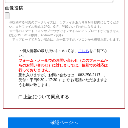
画像投稿
※投稿する写真のデータサイズは、１ファイルあたり８ＭＢ以内にしてくださ
い。またファイル形式はJPG、GIF、PNGのいずれかになります。
※一部のスマートフォンやブラウザではファイルのアップロードができません。
(対応OS：iOS6以降、Android2.2以降)
アップロードできない場合は、お手数ですがパソコンから投稿お願いします。
・個人情報の取り扱いについては、
こちら
をご覧下さ
い。
フォーム・メールでのお問い合わせ（このフォームか
らのお問い合わせ）に対しましては、個別での対応は
行っておりません。
恐れ入りますが、お問い合わせは 082-256-2117 （
受付：平日9:30～17:30 ）まで お電話いただきますよ
うお願い致します。
上記について同意する
確認ページへ