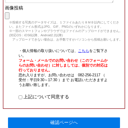
画像投稿
※投稿する写真のデータサイズは、１ファイルあたり８ＭＢ以内にしてくださ
い。またファイル形式はJPG、GIF、PNGのいずれかになります。
※一部のスマートフォンやブラウザではファイルのアップロードができません。
(対応OS：iOS6以降、Android2.2以降)
アップロードできない場合は、お手数ですがパソコンから投稿お願いします。
・個人情報の取り扱いについては、
こちら
をご覧下さ
い。
フォーム・メールでのお問い合わせ（このフォームか
らのお問い合わせ）に対しましては、個別での対応は
行っておりません。
恐れ入りますが、お問い合わせは 082-256-2117 （
受付：平日9:30～17:30 ）まで お電話いただきますよ
うお願い致します。
上記について同意する
確認ページへ