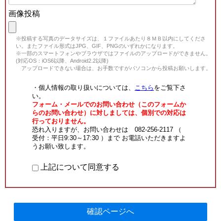
画像投稿
※投稿する写真のデータサイズは、１ファイルあたり８ＭＢ以内にしてくださ
い。またファイル形式はJPG、GIF、PNGのいずれかになります。
※一部のスマートフォンやブラウザではファイルのアップロードができません。
(対応OS：iOS6以降、Android2.2以降)
アップロードできない場合は、お手数ですがパソコンから投稿お願いします。
・個人情報の取り扱いについては、
こちら
をご覧下さ
い。
フォーム・メールでのお問い合わせ（このフォームか
らのお問い合わせ）に対しましては、個別での対応は
行っておりません。
恐れ入りますが、お問い合わせは 082-256-2117 （
受付：平日9:30～17:30 ）まで お電話いただきますよ
うお願い致します。
上記について同意する
確認ページへ