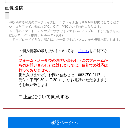
画像投稿
※投稿する写真のデータサイズは、１ファイルあたり８ＭＢ以内にしてくださ
い。またファイル形式はJPG、GIF、PNGのいずれかになります。
※一部のスマートフォンやブラウザではファイルのアップロードができません。
(対応OS：iOS6以降、Android2.2以降)
アップロードできない場合は、お手数ですがパソコンから投稿お願いします。
・個人情報の取り扱いについては、
こちら
をご覧下さ
い。
フォーム・メールでのお問い合わせ（このフォームか
らのお問い合わせ）に対しましては、個別での対応は
行っておりません。
恐れ入りますが、お問い合わせは 082-256-2117 （
受付：平日9:30～17:30 ）まで お電話いただきますよ
うお願い致します。
上記について同意する
確認ページへ