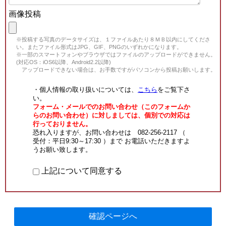
画像投稿
※投稿する写真のデータサイズは、１ファイルあたり８ＭＢ以内にしてくださ
い。またファイル形式はJPG、GIF、PNGのいずれかになります。
※一部のスマートフォンやブラウザではファイルのアップロードができません。
(対応OS：iOS6以降、Android2.2以降)
アップロードできない場合は、お手数ですがパソコンから投稿お願いします。
・個人情報の取り扱いについては、
こちら
をご覧下さ
い。
フォーム・メールでのお問い合わせ（このフォームか
らのお問い合わせ）に対しましては、個別での対応は
行っておりません。
恐れ入りますが、お問い合わせは 082-256-2117 （
受付：平日9:30～17:30 ）まで お電話いただきますよ
うお願い致します。
上記について同意する
確認ページへ