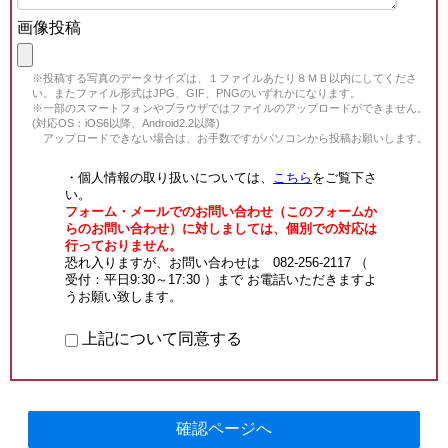
画像投稿
※投稿する写真のデータサイズは、１ファイルあたり８ＭＢ以内にしてくださ
い。またファイル形式はJPG、GIF、PNGのいずれかになります。
※一部のスマートフォンやブラウザではファイルのアップロードができません。
(対応OS：iOS6以降、Android2.2以降)
アップロードできない場合は、お手数ですがパソコンから投稿お願いします。
・個人情報の取り扱いについては、
こちら
をご覧下さ
い。
フォーム・メールでのお問い合わせ（このフォームか
らのお問い合わせ）に対しましては、個別での対応は
行っておりません。
恐れ入りますが、お問い合わせは 082-256-2117 （
受付：平日9:30～17:30 ）まで お電話いただきますよ
うお願い致します。
上記について同意する
確認ページへ