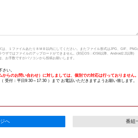
は、１ファイルあたり８ＭＢ以内にしてください。またファイル形式はJPG、GIF、PN
ザではファイルのアップロードができません。(対応OS：iOS6以降、Android2.2以降)
、お手数ですがパソコンから投稿お願いします。
下さい。
ムからのお問い合わせ）に対しましては、個別での対応は行っておりません
7 （ 受付：平日9:30～17:30 ）まで お電話いただきますようお願い致します。
ジへ
番組