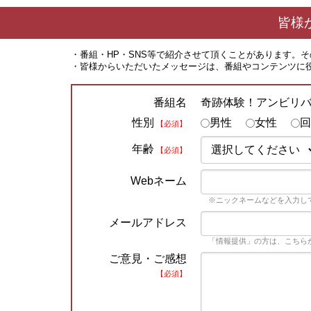
皆様
・番組・HP・SNS等で紹介させて頂くことがあります。
・皆様からいただいたメッセージは、番組やコンテンツに
奇跡体験！アンビリ
番組名
性別
男性
女性
回
【必須】
年齢
【必須】
Webネーム
※ニックネームなどを入力し
メールアドレス
「情報提供」の方は、こちら
ご意見・ご感想
【必須】