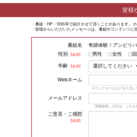
皆様
・番組・HP・SNS等で紹介させて頂くことがあります。
・皆様からいただいたメッセージは、番組やコンテンツに
奇跡体験！アンビリ
番組名
性別
男性
女性
回
【必須】
年齢
【必須】
Webネーム
※ニックネームなどを入力し
メールアドレス
「情報提供」の方は、こちら
ご意見・ご感想
【必須】