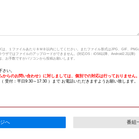
は、１ファイルあたり８ＭＢ以内にしてください。またファイル形式はJPG、GIF、PN
ザではファイルのアップロードができません。(対応OS：iOS6以降、Android2.2以降)
、お手数ですがパソコンから投稿お願いします。
下さい。
ムからのお問い合わせ）に対しましては、個別での対応は行っておりません
7 （ 受付：平日9:30～17:30 ）まで お電話いただきますようお願い致します。
ジへ
番組