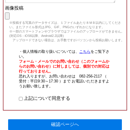
画像投稿
※投稿する写真のデータサイズは、１ファイルあたり８ＭＢ以内にしてくださ
い。またファイル形式はJPG、GIF、PNGのいずれかになります。
※一部のスマートフォンやブラウザではファイルのアップロードができません。
(対応OS：iOS6以降、Android2.2以降)
アップロードできない場合は、お手数ですがパソコンから投稿お願いします。
・個人情報の取り扱いについては、
こちら
をご覧下さ
い。
フォーム・メールでのお問い合わせ（このフォームか
らのお問い合わせ）に対しましては、個別での対応は
行っておりません。
恐れ入りますが、お問い合わせは 082-256-2117 （
受付：平日9:30～17:30 ）まで お電話いただきますよ
うお願い致します。
上記について同意する
確認ページへ