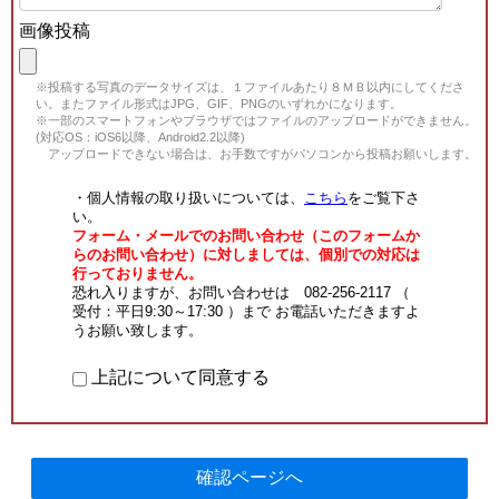
画像投稿
※投稿する写真のデータサイズは、１ファイルあたり８ＭＢ以内にしてくださ
い。またファイル形式はJPG、GIF、PNGのいずれかになります。
※一部のスマートフォンやブラウザではファイルのアップロードができません。
(対応OS：iOS6以降、Android2.2以降)
アップロードできない場合は、お手数ですがパソコンから投稿お願いします。
・個人情報の取り扱いについては、
こちら
をご覧下さ
い。
フォーム・メールでのお問い合わせ（このフォームか
らのお問い合わせ）に対しましては、個別での対応は
行っておりません。
恐れ入りますが、お問い合わせは 082-256-2117 （
受付：平日9:30～17:30 ）まで お電話いただきますよ
うお願い致します。
上記について同意する
確認ページへ