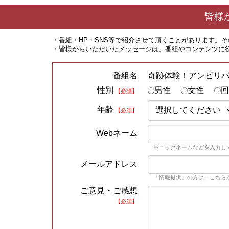
皆様
・番組・HP・SNS等で紹介させて頂くことがあります。
・皆様からいただいたメッセージは、番組やコンテンツに
奇跡体験！アンビリ
番組名
性別
男性
女性
回
【必須】
年齢
【必須】
Webネーム
※ニックネームなどを入力し
メールアドレス
「情報提供」の方は、こちら
ご意見・ご感想
【必須】