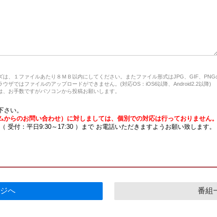
は、１ファイルあたり８ＭＢ以内にしてください。またファイル形式はJPG、GIF、PN
ザではファイルのアップロードができません。(対応OS：iOS6以降、Android2.2以降)
、お手数ですがパソコンから投稿お願いします。
下さい。
ムからのお問い合わせ）に対しましては、個別での対応は行っておりません
7 （ 受付：平日9:30～17:30 ）まで お電話いただきますようお願い致します。
ジへ
番組