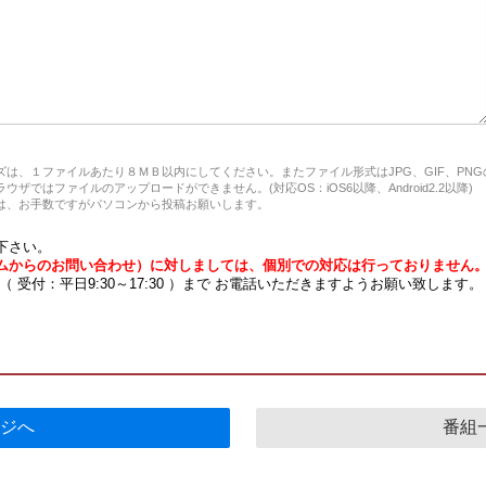
は、１ファイルあたり８ＭＢ以内にしてください。またファイル形式はJPG、GIF、PN
ザではファイルのアップロードができません。(対応OS：iOS6以降、Android2.2以降)
、お手数ですがパソコンから投稿お願いします。
下さい。
ムからのお問い合わせ）に対しましては、個別での対応は行っておりません
7 （ 受付：平日9:30～17:30 ）まで お電話いただきますようお願い致します。
ジへ
番組