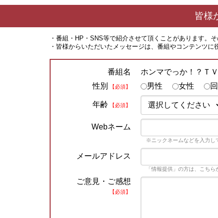
皆様
・番組・HP・SNS等で紹介させて頂くことがあります。
・皆様からいただいたメッセージは、番組やコンテンツに
ホンマでっか！？Ｔ
番組名
性別
男性
女性
回
【必須】
年齢
【必須】
Webネーム
※ニックネームなどを入力し
メールアドレス
「情報提供」の方は、こちら
ご意見・ご感想
【必須】