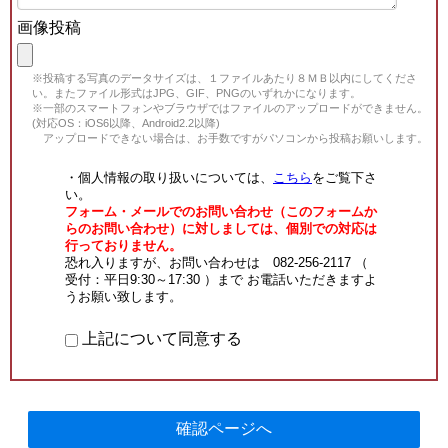
画像投稿
※投稿する写真のデータサイズは、１ファイルあたり８ＭＢ以内にしてくださ
い。またファイル形式はJPG、GIF、PNGのいずれかになります。
※一部のスマートフォンやブラウザではファイルのアップロードができません。
(対応OS：iOS6以降、Android2.2以降)
アップロードできない場合は、お手数ですがパソコンから投稿お願いします。
・個人情報の取り扱いについては、
こちら
をご覧下さ
い。
フォーム・メールでのお問い合わせ（このフォームか
らのお問い合わせ）に対しましては、個別での対応は
行っておりません。
恐れ入りますが、お問い合わせは 082-256-2117 （
受付：平日9:30～17:30 ）まで お電話いただきますよ
うお願い致します。
上記について同意する
確認ページへ