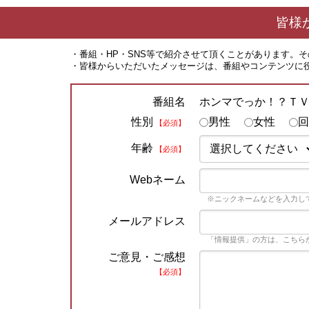
皆様
・番組・HP・SNS等で紹介させて頂くことがあります。
・皆様からいただいたメッセージは、番組やコンテンツに
ホンマでっか！？Ｔ
番組名
性別
男性
女性
回
【必須】
年齢
【必須】
Webネーム
※ニックネームなどを入力し
メールアドレス
「情報提供」の方は、こちら
ご意見・ご感想
【必須】