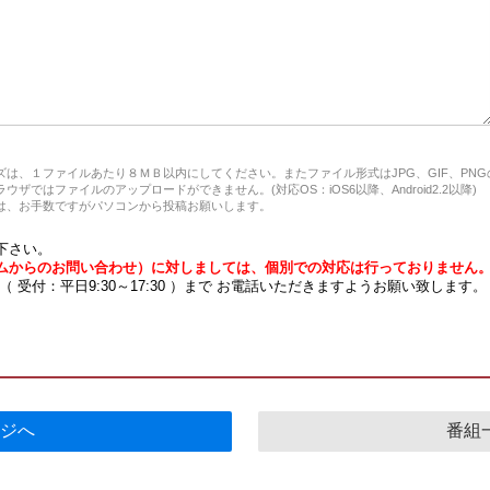
は、１ファイルあたり８ＭＢ以内にしてください。またファイル形式はJPG、GIF、PN
ザではファイルのアップロードができません。(対応OS：iOS6以降、Android2.2以降)
、お手数ですがパソコンから投稿お願いします。
下さい。
ムからのお問い合わせ）に対しましては、個別での対応は行っておりません
7 （ 受付：平日9:30～17:30 ）まで お電話いただきますようお願い致します。
ジへ
番組