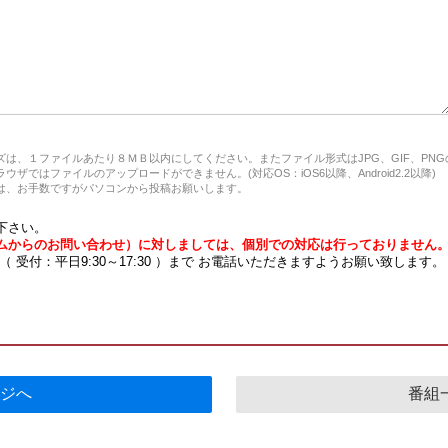
は、１ファイルあたり８ＭＢ以内にしてください。またファイル形式はJPG、GIF、PN
ザではファイルのアップロードができません。(対応OS：iOS6以降、Android2.2以降)
、お手数ですがパソコンから投稿お願いします。
下さい。
ムからのお問い合わせ）に対しましては、個別での対応は行っておりません
7 （ 受付：平日9:30～17:30 ）まで お電話いただきますようお願い致します。
ジへ
番組