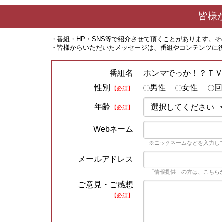
皆様
・番組・HP・SNS等で紹介させて頂くことがあります。
・皆様からいただいたメッセージは、番組やコンテンツに
ホンマでっか！？Ｔ
番組名
性別
男性
女性
回
【必須】
年齢
【必須】
Webネーム
※ニックネームなどを入力し
メールアドレス
「情報提供」の方は、こちら
ご意見・ご感想
【必須】