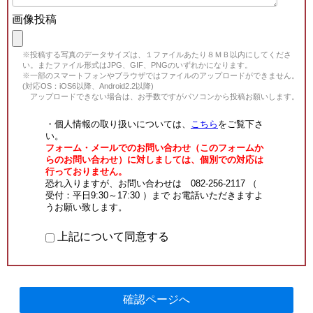
画像投稿
※投稿する写真のデータサイズは、１ファイルあたり８ＭＢ以内にしてくださ
い。またファイル形式はJPG、GIF、PNGのいずれかになります。
※一部のスマートフォンやブラウザではファイルのアップロードができません。
(対応OS：iOS6以降、Android2.2以降)
アップロードできない場合は、お手数ですがパソコンから投稿お願いします。
・個人情報の取り扱いについては、
こちら
をご覧下さ
い。
フォーム・メールでのお問い合わせ（このフォームか
らのお問い合わせ）に対しましては、個別での対応は
行っておりません。
恐れ入りますが、お問い合わせは 082-256-2117 （
受付：平日9:30～17:30 ）まで お電話いただきますよ
うお願い致します。
上記について同意する
確認ページへ