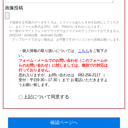
画像投稿
※投稿する写真のデータサイズは、１ファイルあたり８ＭＢ以内にしてくださ
い。またファイル形式はJPG、GIF、PNGのいずれかになります。
※一部のスマートフォンやブラウザではファイルのアップロードができません。
(対応OS：iOS6以降、Android2.2以降)
アップロードできない場合は、お手数ですがパソコンから投稿お願いします。
・個人情報の取り扱いについては、
こちら
をご覧下さ
い。
フォーム・メールでのお問い合わせ（このフォームか
らのお問い合わせ）に対しましては、個別での対応は
行っておりません。
恐れ入りますが、お問い合わせは 082-256-2117 （
受付：平日9:30～17:30 ）まで お電話いただきますよ
うお願い致します。
上記について同意する
確認ページへ