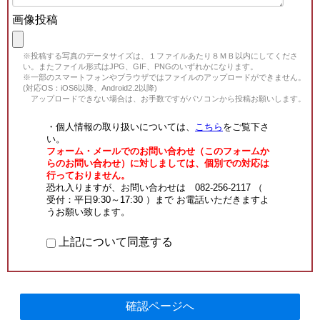
画像投稿
※投稿する写真のデータサイズは、１ファイルあたり８ＭＢ以内にしてくださ
い。またファイル形式はJPG、GIF、PNGのいずれかになります。
※一部のスマートフォンやブラウザではファイルのアップロードができません。
(対応OS：iOS6以降、Android2.2以降)
アップロードできない場合は、お手数ですがパソコンから投稿お願いします。
・個人情報の取り扱いについては、
こちら
をご覧下さ
い。
フォーム・メールでのお問い合わせ（このフォームか
らのお問い合わせ）に対しましては、個別での対応は
行っておりません。
恐れ入りますが、お問い合わせは 082-256-2117 （
受付：平日9:30～17:30 ）まで お電話いただきますよ
うお願い致します。
上記について同意する
確認ページへ