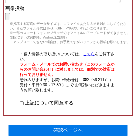
画像投稿
※投稿する写真のデータサイズは、１ファイルあたり８ＭＢ以内にしてくださ
い。またファイル形式はJPG、GIF、PNGのいずれかになります。
※一部のスマートフォンやブラウザではファイルのアップロードができません。
(対応OS：iOS6以降、Android2.2以降)
アップロードできない場合は、お手数ですがパソコンから投稿お願いします。
・個人情報の取り扱いについては、
こちら
をご覧下さ
い。
フォーム・メールでのお問い合わせ（このフォームか
らのお問い合わせ）に対しましては、個別での対応は
行っておりません。
恐れ入りますが、お問い合わせは 082-256-2117 （
受付：平日9:30～17:30 ）まで お電話いただきますよ
うお願い致します。
上記について同意する
確認ページへ