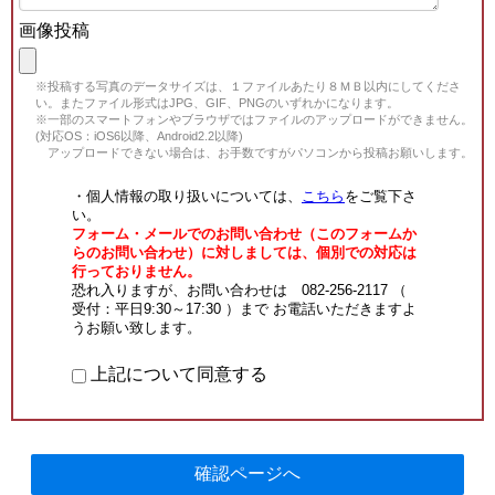
画像投稿
※投稿する写真のデータサイズは、１ファイルあたり８ＭＢ以内にしてくださ
い。またファイル形式はJPG、GIF、PNGのいずれかになります。
※一部のスマートフォンやブラウザではファイルのアップロードができません。
(対応OS：iOS6以降、Android2.2以降)
アップロードできない場合は、お手数ですがパソコンから投稿お願いします。
・個人情報の取り扱いについては、
こちら
をご覧下さ
い。
フォーム・メールでのお問い合わせ（このフォームか
らのお問い合わせ）に対しましては、個別での対応は
行っておりません。
恐れ入りますが、お問い合わせは 082-256-2117 （
受付：平日9:30～17:30 ）まで お電話いただきますよ
うお願い致します。
上記について同意する
確認ページへ