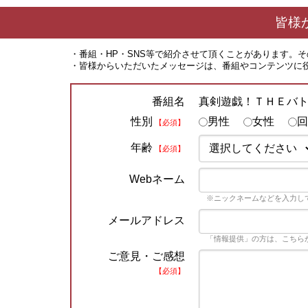
皆様
・番組・HP・SNS等で紹介させて頂くことがあります。
・皆様からいただいたメッセージは、番組やコンテンツに
真剣遊戯！ＴＨＥバ
番組名
性別
男性
女性
回
【必須】
年齢
【必須】
Webネーム
※ニックネームなどを入力し
メールアドレス
「情報提供」の方は、こちら
ご意見・ご感想
【必須】