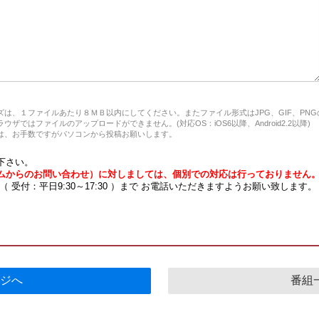
は、１ファイルあたり８ＭＢ以内にしてください。またファイル形式はJPG、GIF、PN
ザではファイルのアップロードができません。(対応OS：iOS6以降、Android2.2以降)
、お手数ですがパソコンから投稿お願いします。
下さい。
ムからのお問い合わせ）に対しましては、個別での対応は行っておりません
7 （ 受付：平日9:30～17:30 ）まで お電話いただきますようお願い致します。
ジへ
番組