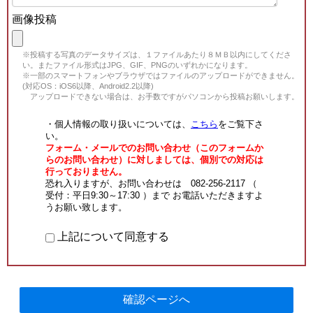
画像投稿
※投稿する写真のデータサイズは、１ファイルあたり８ＭＢ以内にしてくださ
い。またファイル形式はJPG、GIF、PNGのいずれかになります。
※一部のスマートフォンやブラウザではファイルのアップロードができません。
(対応OS：iOS6以降、Android2.2以降)
アップロードできない場合は、お手数ですがパソコンから投稿お願いします。
・個人情報の取り扱いについては、
こちら
をご覧下さ
い。
フォーム・メールでのお問い合わせ（このフォームか
らのお問い合わせ）に対しましては、個別での対応は
行っておりません。
恐れ入りますが、お問い合わせは 082-256-2117 （
受付：平日9:30～17:30 ）まで お電話いただきますよ
うお願い致します。
上記について同意する
確認ページへ