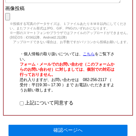
画像投稿
※投稿する写真のデータサイズは、１ファイルあたり８ＭＢ以内にしてくださ
い。またファイル形式はJPG、GIF、PNGのいずれかになります。
※一部のスマートフォンやブラウザではファイルのアップロードができません。
(対応OS：iOS6以降、Android2.2以降)
アップロードできない場合は、お手数ですがパソコンから投稿お願いします。
・個人情報の取り扱いについては、
こちら
をご覧下さ
い。
フォーム・メールでのお問い合わせ（このフォームか
らのお問い合わせ）に対しましては、個別での対応は
行っておりません。
恐れ入りますが、お問い合わせは 082-256-2117 （
受付：平日9:30～17:30 ）まで お電話いただきますよ
うお願い致します。
上記について同意する
確認ページへ