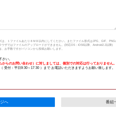
は、１ファイルあたり８ＭＢ以内にしてください。またファイル形式はJPG、GIF、PN
ザではファイルのアップロードができません。(対応OS：iOS6以降、Android2.2以降)
、お手数ですがパソコンから投稿お願いします。
下さい。
ムからのお問い合わせ）に対しましては、個別での対応は行っておりません
7 （ 受付：平日9:30～17:30 ）まで お電話いただきますようお願い致します。
ジへ
番組