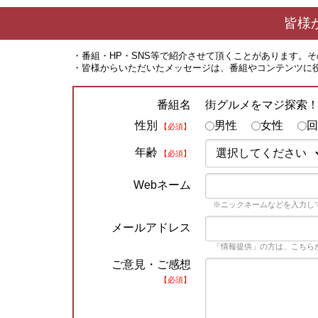
皆様
・番組・HP・SNS等で紹介させて頂くことがあります。
・皆様からいただいたメッセージは、番組やコンテンツに
街グルメをマジ探索
番組名
性別
男性
女性
回
【必須】
年齢
【必須】
Webネーム
※ニックネームなどを入力し
メールアドレス
「情報提供」の方は、こちら
ご意見・ご感想
【必須】