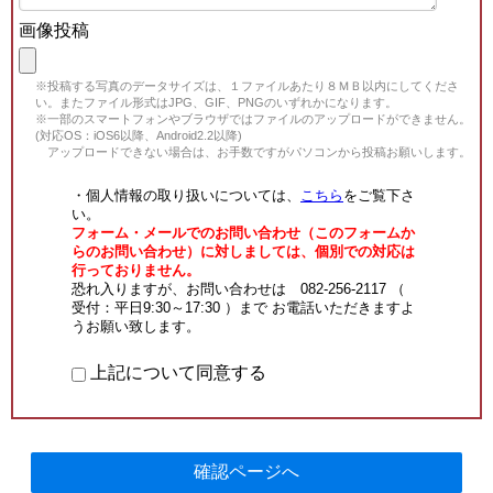
画像投稿
※投稿する写真のデータサイズは、１ファイルあたり８ＭＢ以内にしてくださ
い。またファイル形式はJPG、GIF、PNGのいずれかになります。
※一部のスマートフォンやブラウザではファイルのアップロードができません。
(対応OS：iOS6以降、Android2.2以降)
アップロードできない場合は、お手数ですがパソコンから投稿お願いします。
・個人情報の取り扱いについては、
こちら
をご覧下さ
い。
フォーム・メールでのお問い合わせ（このフォームか
らのお問い合わせ）に対しましては、個別での対応は
行っておりません。
恐れ入りますが、お問い合わせは 082-256-2117 （
受付：平日9:30～17:30 ）まで お電話いただきますよ
うお願い致します。
上記について同意する
確認ページへ