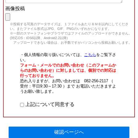
画像投稿
※投稿する写真のデータサイズは、１ファイルあたり８ＭＢ以内にしてくださ
い。またファイル形式はJPG、GIF、PNGのいずれかになります。
※一部のスマートフォンやブラウザではファイルのアップロードができません。
(対応OS：iOS6以降、Android2.2以降)
アップロードできない場合は、お手数ですがパソコンから投稿お願いします。
・個人情報の取り扱いについては、
こちら
をご覧下さ
い。
フォーム・メールでのお問い合わせ（このフォームか
らのお問い合わせ）に対しましては、個別での対応は
行っておりません。
恐れ入りますが、お問い合わせは 082-256-2117 （
受付：平日9:30～17:30 ）まで お電話いただきますよ
うお願い致します。
上記について同意する
確認ページへ