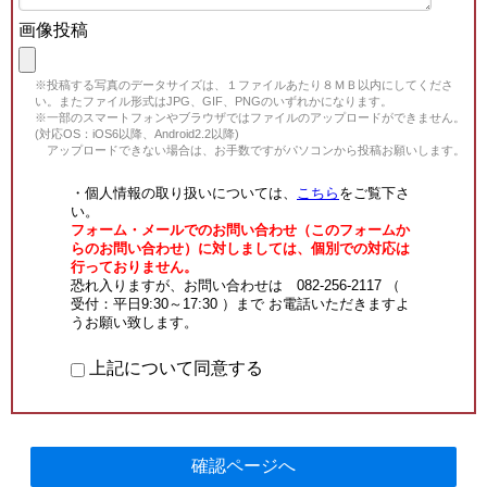
画像投稿
※投稿する写真のデータサイズは、１ファイルあたり８ＭＢ以内にしてくださ
い。またファイル形式はJPG、GIF、PNGのいずれかになります。
※一部のスマートフォンやブラウザではファイルのアップロードができません。
(対応OS：iOS6以降、Android2.2以降)
アップロードできない場合は、お手数ですがパソコンから投稿お願いします。
・個人情報の取り扱いについては、
こちら
をご覧下さ
い。
フォーム・メールでのお問い合わせ（このフォームか
らのお問い合わせ）に対しましては、個別での対応は
行っておりません。
恐れ入りますが、お問い合わせは 082-256-2117 （
受付：平日9:30～17:30 ）まで お電話いただきますよ
うお願い致します。
上記について同意する
確認ページへ