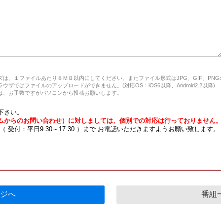
は、１ファイルあたり８ＭＢ以内にしてください。またファイル形式はJPG、GIF、PN
ザではファイルのアップロードができません。(対応OS：iOS6以降、Android2.2以降)
、お手数ですがパソコンから投稿お願いします。
下さい。
ムからのお問い合わせ）に対しましては、個別での対応は行っておりません
7 （ 受付：平日9:30～17:30 ）まで お電話いただきますようお願い致します。
ジへ
番組