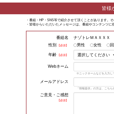
皆様
・番組・HP・SNS等で紹介させて頂くことがあります。
・皆様からいただいたメッセージは、番組やコンテンツに
ナゾトレＭＡＸＸＸ
番組名
性別
男性
女性
回
【必須】
年齢
【必須】
Webネーム
※ニックネームなどを入力し
メールアドレス
「情報提供」の方は、こちら
ご意見・ご感想
【必須】