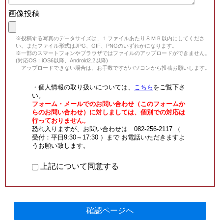
画像投稿
※投稿する写真のデータサイズは、１ファイルあたり８ＭＢ以内にしてくださ
い。またファイル形式はJPG、GIF、PNGのいずれかになります。
※一部のスマートフォンやブラウザではファイルのアップロードができません。
(対応OS：iOS6以降、Android2.2以降)
アップロードできない場合は、お手数ですがパソコンから投稿お願いします。
・個人情報の取り扱いについては、
こちら
をご覧下さ
い。
フォーム・メールでのお問い合わせ（このフォームか
らのお問い合わせ）に対しましては、個別での対応は
行っておりません。
恐れ入りますが、お問い合わせは 082-256-2117 （
受付：平日9:30～17:30 ）まで お電話いただきますよ
うお願い致します。
上記について同意する
確認ページへ