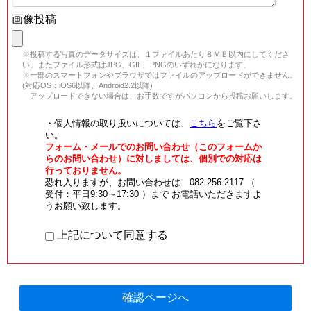
画像投稿
※投稿する写真のデータサイズは、１ファイルあたり８ＭＢ以内にしてくださ
い。またファイル形式はJPG、GIF、PNGのいずれかになります。
※一部のスマートフォンやブラウザではファイルのアップロードができません。
(対応OS：iOS6以降、Android2.2以降)
アップロードできない場合は、お手数ですがパソコンから投稿お願いします。
・個人情報の取り扱いについては、
こちら
をご覧下さ
い。
フォーム・メールでのお問い合わせ（このフォームか
らのお問い合わせ）に対しましては、個別での対応は
行っておりません。
恐れ入りますが、お問い合わせは 082-256-2117 （
受付：平日9:30～17:30 ）まで お電話いただきますよ
うお願い致します。
上記について同意する
確認ページへ