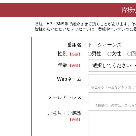
皆様
・番組・HP・SNS等で紹介させて頂くことがあります。
・皆様からいただいたメッセージは、番組やコンテンツに
ト－クィーンズ
番組名
性別
男性
女性
回
【必須】
年齢
【必須】
Webネーム
※ニックネームなどを入力し
メールアドレス
「情報提供」の方は、こちら
ご意見・ご感想
【必須】