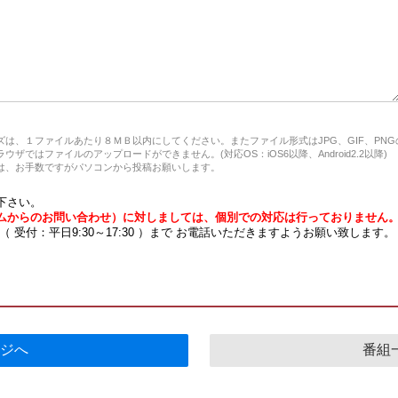
は、１ファイルあたり８ＭＢ以内にしてください。またファイル形式はJPG、GIF、PN
ザではファイルのアップロードができません。(対応OS：iOS6以降、Android2.2以降)
、お手数ですがパソコンから投稿お願いします。
下さい。
ムからのお問い合わせ）に対しましては、個別での対応は行っておりません
7 （ 受付：平日9:30～17:30 ）まで お電話いただきますようお願い致します。
ジへ
番組