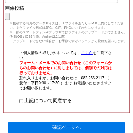
画像投稿
※投稿する写真のデータサイズは、１ファイルあたり８ＭＢ以内にしてくださ
い。またファイル形式はJPG、GIF、PNGのいずれかになります。
※一部のスマートフォンやブラウザではファイルのアップロードができません。
(対応OS：iOS6以降、Android2.2以降)
アップロードできない場合は、お手数ですがパソコンから投稿お願いします。
・個人情報の取り扱いについては、
こちら
をご覧下さ
い。
フォーム・メールでのお問い合わせ（このフォームか
らのお問い合わせ）に対しましては、個別での対応は
行っておりません。
恐れ入りますが、お問い合わせは 082-256-2117 （
受付：平日9:30～17:30 ）まで お電話いただきますよ
うお願い致します。
上記について同意する
確認ページへ