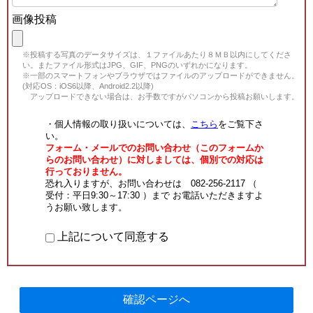
画像投稿
※投稿する写真のデータサイズは、１ファイルあたり８ＭＢ以内にしてくださ
い。またファイル形式はJPG、GIF、PNGのいずれかになります。
※一部のスマートフォンやブラウザではファイルのアップロードができません。
(対応OS：iOS6以降、Android2.2以降)
アップロードできない場合は、お手数ですがパソコンから投稿お願いします。
・個人情報の取り扱いについては、
こちら
をご覧下さ
い。
フォーム・メールでのお問い合わせ（このフォームか
らのお問い合わせ）に対しましては、個別での対応は
行っておりません。
恐れ入りますが、お問い合わせは 082-256-2117 （
受付：平日9:30～17:30 ）まで お電話いただきますよ
うお願い致します。
上記について同意する
確認ページへ