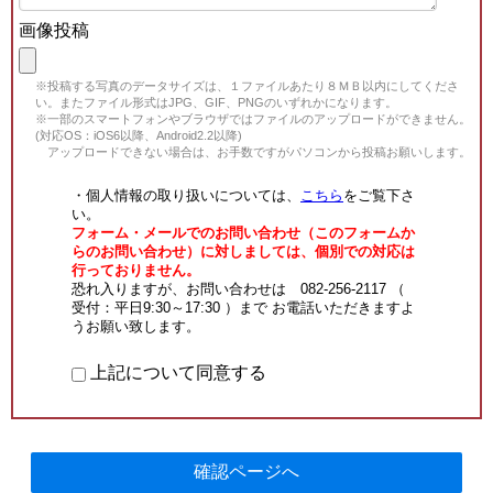
画像投稿
※投稿する写真のデータサイズは、１ファイルあたり８ＭＢ以内にしてくださ
い。またファイル形式はJPG、GIF、PNGのいずれかになります。
※一部のスマートフォンやブラウザではファイルのアップロードができません。
(対応OS：iOS6以降、Android2.2以降)
アップロードできない場合は、お手数ですがパソコンから投稿お願いします。
・個人情報の取り扱いについては、
こちら
をご覧下さ
い。
フォーム・メールでのお問い合わせ（このフォームか
らのお問い合わせ）に対しましては、個別での対応は
行っておりません。
恐れ入りますが、お問い合わせは 082-256-2117 （
受付：平日9:30～17:30 ）まで お電話いただきますよ
うお願い致します。
上記について同意する
確認ページへ