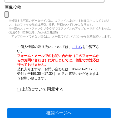
画像投稿
※投稿する写真のデータサイズは、１ファイルあたり８ＭＢ以内にしてくださ
い。またファイル形式はJPG、GIF、PNGのいずれかになります。
※一部のスマートフォンやブラウザではファイルのアップロードができません。
(対応OS：iOS6以降、Android2.2以降)
アップロードできない場合は、お手数ですがパソコンから投稿お願いします。
・個人情報の取り扱いについては、
こちら
をご覧下さ
い。
フォーム・メールでのお問い合わせ（このフォームか
らのお問い合わせ）に対しましては、個別での対応は
行っておりません。
恐れ入りますが、お問い合わせは 082-256-2117 （
受付：平日9:30～17:30 ）まで お電話いただきますよ
うお願い致します。
上記について同意する
確認ページへ